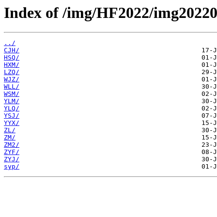
Index of /img/HF2022/img20220
../
CJH/
HSQ/
HXM/
LZQ/
WJZ/
WLL/
WSM/
YLM/
YLQ/
YSJ/
YYX/
ZL/
ZM/
ZM2/
ZYF/
ZYJ/
syp/