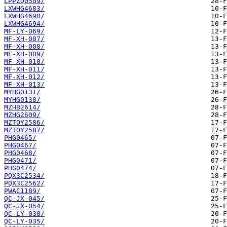
LPPZQ0509/
LXWHG4683/
LXWHG4690/
LXWHG4694/
MF-LY-069/
MF-XH-007/
MF-XH-008/
MF-XH-009/
MF-XH-010/
MF-XH-011/
MF-XH-012/
MF-XH-013/
MYHG0131/
MYHG0138/
MZHB2614/
MZHG2609/
MZTOY2586/
MZTOY2587/
PHG0465/
PHG0467/
PHG0468/
PHG0471/
PHG0474/
PQX3C2534/
PQX3C2562/
PWAC1189/
QC-JX-045/
QC-JX-054/
QC-LY-030/
QC-LY-035/