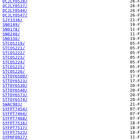
QCJLY0528/
QCJLY0537/
QCJLY0544/
QCJLY0547/
SJY3336/
SN0149/
SN0178/
SN0240/
SN0330/
STCOS219/
STCOS221/
STCOS222/
STCOS223/
STCOS224/
STCOS225/
STCOS226/
STTOY6500/
STTOY6523/
STTOY6530/
STTOY6540/
STTOY6573/
STTOY6574/
SWAC983/
SYFPT7454/
SYFPT7464/
SYFPT7468/
SYFPT7516/
SYFPT7517/
SYFPT7523/
SYPHF0927/