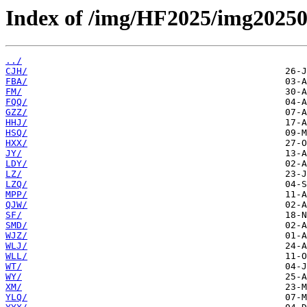
Index of /img/HF2025/img20250
../
CJH/
FBA/
FM/
FQQ/
GZZ/
HHJ/
HSQ/
HXX/
JY/
LDY/
LZ/
LZQ/
MPP/
QJW/
SF/
SMD/
WJZ/
WLJ/
WLL/
WT/
WY/
XM/
YLQ/