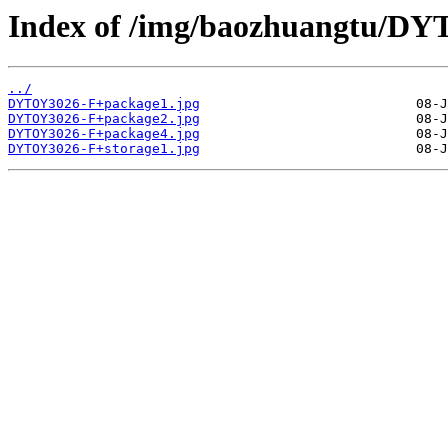
Index of /img/baozhuangtu/DY
../
DYTOY3026-F+package1.jpg
DYTOY3026-F+package2.jpg
DYTOY3026-F+package4.jpg
DYTOY3026-F+storage1.jpg