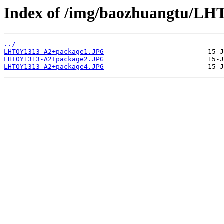
Index of /img/baozhuangtu/L
../
LHTOY1313-A2+package1.JPG
LHTOY1313-A2+package2.JPG
LHTOY1313-A2+package4.JPG