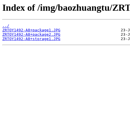
Index of /img/baozhuangtu/Z
../
ZRTOY1492-A8+package1.JPG
ZRTOY1492-A8+package2.JPG
ZRTOY1492-A8+storage1.JPG