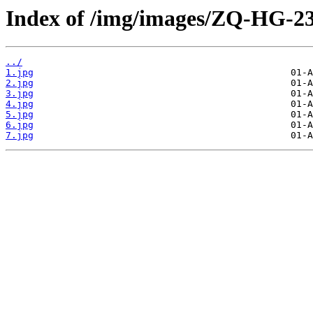
Index of /img/images/ZQ-HG-23
../
1.jpg
2.jpg
3.jpg
4.jpg
5.jpg
6.jpg
7.jpg