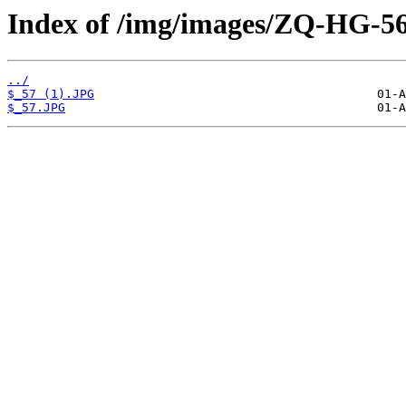
Index of /img/images/ZQ-HG-56
../
$_57 (1).JPG
$_57.JPG