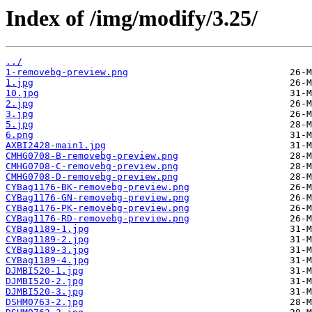
Index of /img/modify/3.25/
../
1-removebg-preview.png
1.jpg
10.jpg
2.jpg
3.jpg
5.jpg
6.png
AXBI2428-main1.jpg
CMHG0708-B-removebg-preview.png
CMHG0708-C-removebg-preview.png
CMHG0708-D-removebg-preview.png
CYBag1176-BK-removebg-preview.png
CYBag1176-GN-removebg-preview.png
CYBag1176-PK-removebg-preview.png
CYBag1176-RD-removebg-preview.png
CYBag1189-1.jpg
CYBag1189-2.jpg
CYBag1189-3.jpg
CYBag1189-4.jpg
DJMBI520-1.jpg
DJMBI520-2.jpg
DJMBI520-3.jpg
DSHM0763-2.jpg