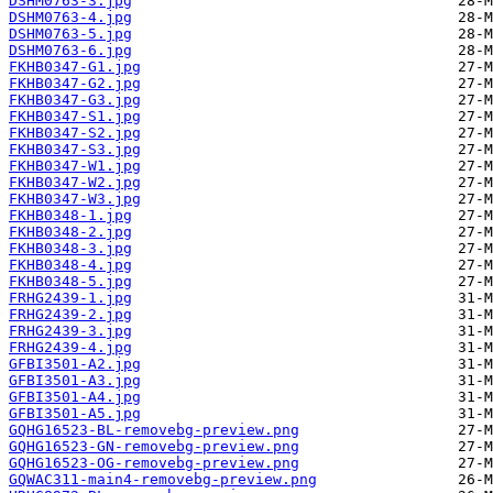
DSHM0763-3.jpg
DSHM0763-4.jpg
DSHM0763-5.jpg
DSHM0763-6.jpg
FKHB0347-G1.jpg
FKHB0347-G2.jpg
FKHB0347-G3.jpg
FKHB0347-S1.jpg
FKHB0347-S2.jpg
FKHB0347-S3.jpg
FKHB0347-W1.jpg
FKHB0347-W2.jpg
FKHB0347-W3.jpg
FKHB0348-1.jpg
FKHB0348-2.jpg
FKHB0348-3.jpg
FKHB0348-4.jpg
FKHB0348-5.jpg
FRHG2439-1.jpg
FRHG2439-2.jpg
FRHG2439-3.jpg
FRHG2439-4.jpg
GFBI3501-A2.jpg
GFBI3501-A3.jpg
GFBI3501-A4.jpg
GFBI3501-A5.jpg
GQHG16523-BL-removebg-preview.png
GQHG16523-GN-removebg-preview.png
GQHG16523-OG-removebg-preview.png
GQWAC311-main4-removebg-preview.png