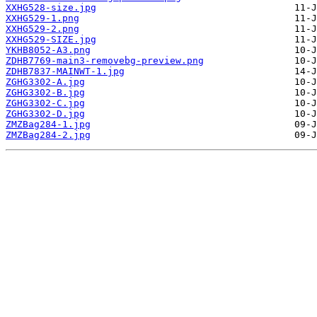
XXHG528-size.jpg
XXHG529-1.png
XXHG529-2.png
XXHG529-SIZE.jpg
YKHB8052-A3.png
ZDHB7769-main3-removebg-preview.png
ZDHB7837-MAINWT-1.jpg
ZGHG3302-A.jpg
ZGHG3302-B.jpg
ZGHG3302-C.jpg
ZGHG3302-D.jpg
ZMZBag284-1.jpg
ZMZBag284-2.jpg