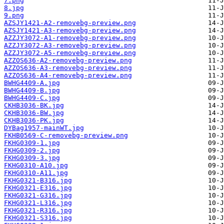
7.png
8.jpg
9.png
AZSJY1421-A2-removebg-preview.png
AZSJY1421-A3-removebg-preview.png
AZZJY3072-A1-removebg-preview.png
AZZJY3072-A3-removebg-preview.png
AZZJY3072-A5-removebg-preview.png
AZZOS636-A2-removebg-preview.png
AZZOS636-A3-removebg-preview.png
AZZOS636-A4-removebg-preview.png
BWHG4409-A.jpg
BWHG4409-B.jpg
BWHG4409-C.jpg
CKHB3036-BK.jpg
CKHB3036-BW.jpg
CKHB3036-PK.jpg
DYBag1957-mainWT.jpg
FKHB0569-C-removebg-preview.png
FKHG0309-1.jpg
FKHG0309-2.jpg
FKHG0309-3.jpg
FKHG0310-A10.jpg
FKHG0310-A11.jpg
FKHG0321-B316.jpg
FKHG0321-E316.jpg
FKHG0321-G316.jpg
FKHG0321-L316.jpg
FKHG0321-R316.jpg
FKHG0321-S316.jpg