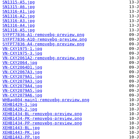
SN1315-A5.jpg
SN1315-A6.jpg
SN1316-A1.jpg
SN1316-A2.jpg
SN1316-A3.jpg
SN1316-A4.jpg
SN1316-A5.jpg
SYFPT7836-A1-removebg-preview.png
SYFPT7836-A10-removebg-preview.png
SYFPT7836-A4-removebg-preview.png
VN-CXY1975-1.jpg
VN-CXY1975-3.jpg
VN-CXY2061A2-removebg-preview.png
VN-CXY2064.jpg
VN-CXY2064D1.jpg
VN-CXY2067A3.jpg
VN-CXY2079A1.jpg
VN-CXY2079A3.jpg
VN-CXY2079A4.jpg
VN-CXY2079A5.jpg
VN-CXY2079A6.jpg
WHBag804-main1-removebg-preview.png
XEHB1429-1.jpg
XEHB1429-2.jpg
XEHB1434-BL-removebg-preview.png
XEHB1434-PK-removebg-preview.png
XEHB1434-PP-removebg-preview.png
XEHB1443-BL.jpg
XEHB1443-PK.jpg
XEHB1443-PP.jpg