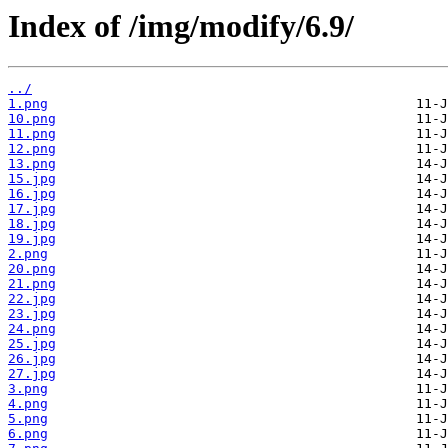
Index of /img/modify/6.9/
../
1.png
10.png
11.png
12.png
13.png
15.jpg
16.jpg
17.jpg
18.jpg
19.jpg
2.png
20.png
21.png
22.jpg
23.jpg
24.png
25.jpg
26.jpg
27.jpg
3.png
4.png
5.png
6.png