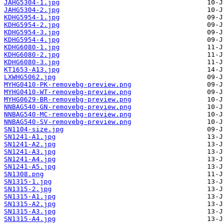
JAHG5304-1.jpg
JAHG5304-2.jpg
KDHG5954-1.jpg
KDHG5954-2.jpg
KDHG5954-3.jpg
KDHG5954-4.jpg
KDHG6080-1.jpg
KDHG6080-2.jpg
KDHG6080-3.jpg
KT1653-A13.jpg
LXWHG5062.jpg
MYHG0410-PK-removebg-preview.png
MYHG0410-WT-removebg-preview.png
MYHG0629-BR-removebg-preview.png
NNBAG540-GN-removebg-preview.png
NNBAG540-MC-removebg-preview.png
NNBAG540-SV-removebg-preview.png
SN1104-size.jpg
SN1241-A1.jpg
SN1241-A2.jpg
SN1241-A3.jpg
SN1241-A4.jpg
SN1241-A5.jpg
SN1308.png
SN1315-1.jpg
SN1315-2.jpg
SN1315-A1.jpg
SN1315-A2.jpg
SN1315-A3.jpg
SN1315-A4.jpg