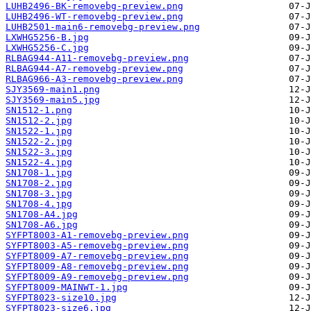
LUHB2496-BK-removebg-preview.png
LUHB2496-WT-removebg-preview.png
LUHB2501-main6-removebg-preview.png
LXWHG5256-B.jpg
LXWHG5256-C.jpg
RLBAG944-A11-removebg-preview.png
RLBAG944-A7-removebg-preview.png
RLBAG966-A3-removebg-preview.png
SJY3569-main1.png
SJY3569-main5.jpg
SN1512-1.png
SN1512-2.jpg
SN1522-1.jpg
SN1522-2.jpg
SN1522-3.jpg
SN1522-4.jpg
SN1708-1.jpg
SN1708-2.jpg
SN1708-3.jpg
SN1708-4.jpg
SN1708-A4.jpg
SN1708-A6.jpg
SYFPT8003-A1-removebg-preview.png
SYFPT8003-A5-removebg-preview.png
SYFPT8009-A7-removebg-preview.png
SYFPT8009-A8-removebg-preview.png
SYFPT8009-A9-removebg-preview.png
SYFPT8009-MAINWT-1.jpg
SYFPT8023-size10.jpg
SYFPT8023-size6.jpg