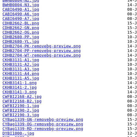
BWHB0804-N2.jpg
BWHB0804-N3.jpg
CABI6490-A1.jpg
CABI6490-A6.jpg
CABI6490-A7.jpg
CDHB2662-BL.png
CDHB2662-GN.png
CDHB2662-OG.png
CDHB2680-PP.jpg
CDHB2680-YL.jpg
CDHB2704-PK-removebg-preview.png
CDHB2704-PP-removebg-preview.png
CDHB2704-WT-removebg-preview.png
CKHB3131-A1.jpg
CKHB3131-A2.jpg
CKHB3131-A3.jpg
CKHB3131-A4.png
CKHB3131-A5.jpg
CKHB3141-1.png
CKHB3141-2.jpg
CKHB3141-3.png
CWFBI2168-A2.jpg
CWFBI2168-B2.jpg
CWFBI2190-1.jpg
CWFBI2190-2.jpg
CWFBI2190-3.jpg
CYBag1339-GN-removebg-preview.png
CYBag1339-OG-removebg-preview.png
CYBag1339-RD-removebg-preview.png
DYBI1000-.jpg