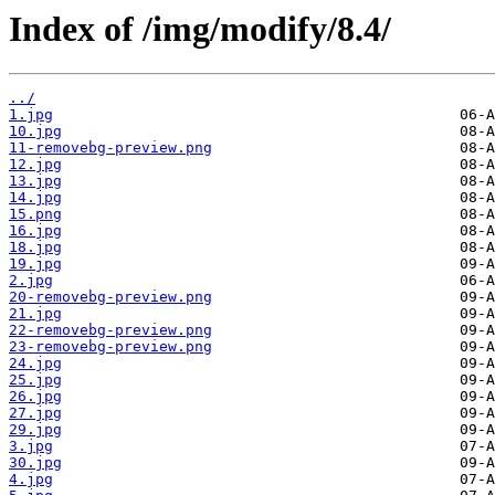
Index of /img/modify/8.4/
../
1.jpg
10.jpg
11-removebg-preview.png
12.jpg
13.jpg
14.jpg
15.png
16.jpg
18.jpg
19.jpg
2.jpg
20-removebg-preview.png
21.jpg
22-removebg-preview.png
23-removebg-preview.png
24.jpg
25.jpg
26.jpg
27.jpg
29.jpg
3.jpg
30.jpg
4.jpg