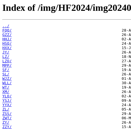
Index of /img/HF2024/img20240
../
FQQ/
GZZ/
HHJ/
HSQ/
HXX/
JY/
LZ/
LZQ/
MPP/
SF/
SL/
WJZ/
WLL/
WT/
XM/
YLQ/
YSJ/
YYX/
ZL/
ZSS/
ZWT/
ZY/
ZZY/